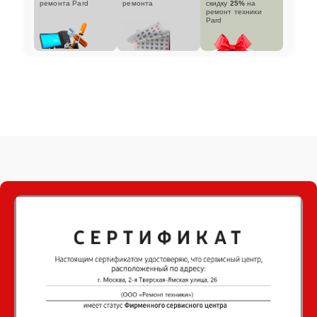
ремонта Pard
ремонта
скидку
25%
на
ремонт техники
Pard