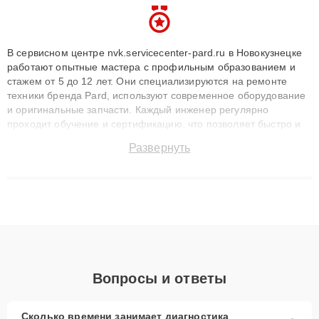
В сервисном центре nvk.servicecenter-pard.ru в Новокузнецке
работают опытные мастера с профильным образованием и
стажем от 5 до 12 лет. Они специализируются на ремонте
техники бренда Pard, используют современное оборудование
и оригинальные запчасти. Каждый инженер регулярно
проходит обучение и сертификацию, что позволяет быстро и
точноdiagnostikировать поломки и восстанавливать технику с
Развернуть
сохранением гарантии до 3 лет. Наши мастера решают
сложные случаи: от замены матриц и материнских плат до
ремонта после залития и восстановления данных. Благодаря
высокой квалификации и ответственному подходу клиенты
получают быстрый, качественный ремонт и понятные
объяснения по результатам диагностики.
Вопросы и ответы
Сколько времени занимает диагностика