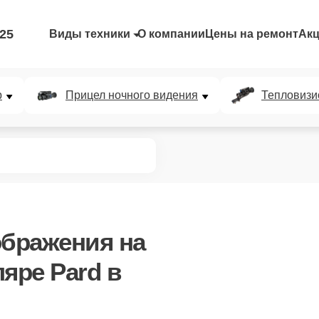
-25
Виды техники
О компании
Цены на ремонт
Ак
р
Прицел ночного видения
Тепловизи
ображения
на
яре Pard в