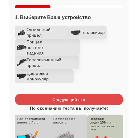
1. Выберите Ваше устройство
Оптический
Тепловизор
прицел
Прицел
ночного
видения
Тепловизионный
прицел
Цифровой
монокуляр
Следующий шаг
По окончанию теста вы получаете:
Расчет стоимости
Расчет сроков
Подарок:
ремонта Pard
ремонта
скидку
25%
на
ремонт техники
Pard