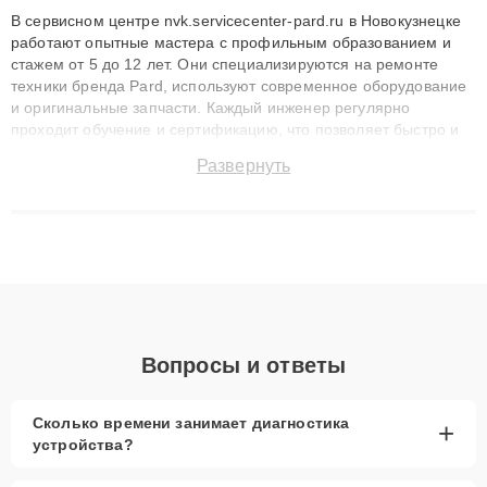
В сервисном центре nvk.servicecenter-pard.ru в Новокузнецке
работают опытные мастера с профильным образованием и
стажем от 5 до 12 лет. Они специализируются на ремонте
техники бренда Pard, используют современное оборудование
и оригинальные запчасти. Каждый инженер регулярно
проходит обучение и сертификацию, что позволяет быстро и
точноdiagnostikировать поломки и восстанавливать технику с
Развернуть
сохранением гарантии до 3 лет. Наши мастера решают
сложные случаи: от замены матриц и материнских плат до
ремонта после залития и восстановления данных. Благодаря
высокой квалификации и ответственному подходу клиенты
получают быстрый, качественный ремонт и понятные
объяснения по результатам диагностики.
Вопросы и ответы
Сколько времени занимает диагностика
+
устройства?