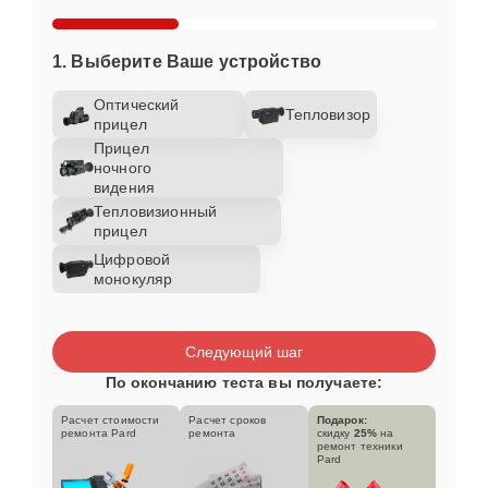
1. Выберите Ваше устройство
Оптический
Тепловизор
прицел
Прицел
ночного
видения
Тепловизионный
прицел
Цифровой
монокуляр
Следующий шаг
По окончанию теста вы получаете:
Расчет стоимости
Расчет сроков
Подарок:
ремонта Pard
ремонта
скидку
25%
на
ремонт техники
Pard