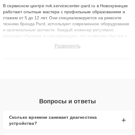
В сервисном центре nvk.servicecenter-pard.ru в Новокузнецке
работают опытные мастера с профильным образованием и
стажем от 5 до 12 лет. Они специализируются на ремонте
техники бренда Pard, используют современное оборудование
и оригинальные запчасти. Каждый инженер регулярно
проходит обучение и сертификацию, что позволяет быстро и
точноdiagnostikировать поломки и восстанавливать технику с
Развернуть
сохранением гарантии до 3 лет. Наши мастера решают
сложные случаи: от замены матриц и материнских плат до
ремонта после залития и восстановления данных. Благодаря
высокой квалификации и ответственному подходу клиенты
получают быстрый, качественный ремонт и понятные
объяснения по результатам диагностики.
Вопросы и ответы
Сколько времени занимает диагностика
+
устройства?