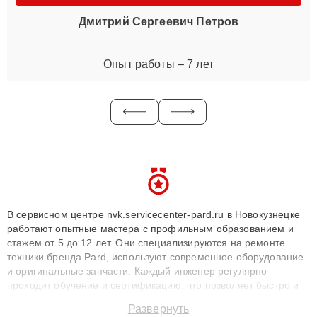
Дмитрий Сергеевич Петров
Опыт работы – 7 лет
В сервисном центре nvk.servicecenter-pard.ru в Новокузнецке
работают опытные мастера с профильным образованием и
стажем от 5 до 12 лет. Они специализируются на ремонте
техники бренда Pard, используют современное оборудование
и оригинальные запчасти. Каждый инженер регулярно
проходит обучение и сертификацию, что позволяет быстро и
точноdiagnostikировать поломки и восстанавливать технику с
Развернуть
сохранением гарантии до 3 лет. Наши мастера решают