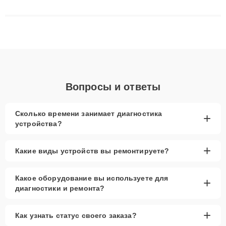
сложные случаи: от замены матриц и материнских плат до
ремонта после залития и восстановления данных. Благодаря
высокой квалификации и ответственному подходу клиенты
получают быстрый, качественный ремонт и понятные
объяснения по результатам диагностики.
Вопросы и ответы
Сколько времени занимает диагностика
+
устройства?
+
Какие виды устройств вы ремонтируете?
Какое оборудование вы используете для
+
диагностики и ремонта?
+
Как узнать статус своего заказа?