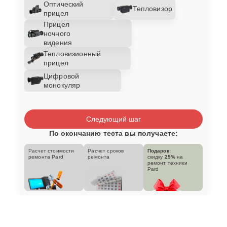
Оптический
Тепловизор
прицел
Прицел
ночного
видения
Тепловизионный
прицел
Цифровой
монокуляр
Следующий шаг
По окончанию теста вы получаете:
Расчет стоимости
Расчет сроков
Подарок:
ремонта Pard
ремонта
скидку
25%
на
ремонт техники
Pard