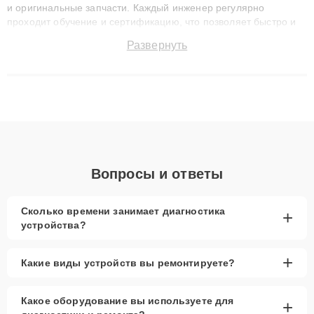
и оригинальные запчасти. Каждый инженер регулярно
проходит обучение и сертификацию, что позволяет быстро и
точноdiagnostikировать поломки и восстанавливать технику с
Развернуть
сохранением гарантии до 3 лет. Наши мастера решают
сложные случаи: от замены матриц и материнских плат до
ремонта после залития и восстановления данных. Благодаря
высокой квалификации и ответственному подходу клиенты
получают быстрый, качественный ремонт и понятные
объяснения по результатам диагностики.
Вопросы и ответы
Сколько времени занимает диагностика
+
устройства?
+
Какие виды устройств вы ремонтируете?
Какое оборудование вы используете для
+