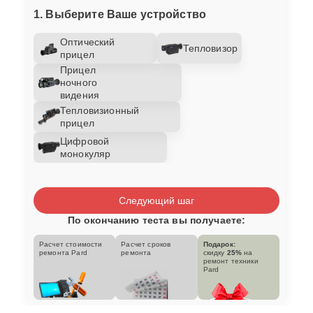
1. Выберите Ваше устройство
Оптический
Тепловизор
прицел
Прицел
ночного
видения
Тепловизионный
прицел
Цифровой
монокуляр
Следующий шаг
По окончанию теста вы получаете:
Расчет стоимости
Расчет сроков
Подарок:
ремонта Pard
ремонта
скидку
25%
на
ремонт техники
Pard