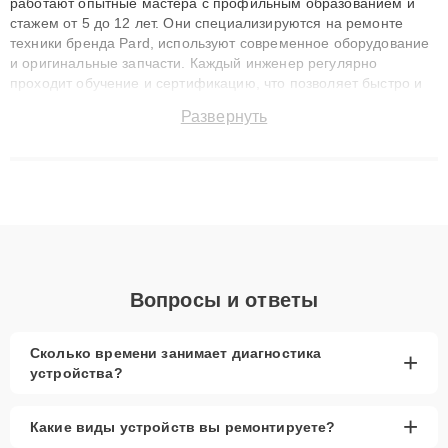
работают опытные мастера с профильным образованием и
стажем от 5 до 12 лет. Они специализируются на ремонте
техники бренда Pard, используют современное оборудование
и оригинальные запчасти. Каждый инженер регулярно
проходит обучение и сертификацию, что позволяет быстро и
точноdiagnostikировать поломки и восстанавливать технику с
Развернуть
сохранением гарантии до 3 лет. Наши мастера решают
сложные случаи: от замены матриц и материнских плат до
ремонта после залития и восстановления данных. Благодаря
высокой квалификации и ответственному подходу клиенты
получают быстрый, качественный ремонт и понятные
объяснения по результатам диагностики.
Вопросы и ответы
Сколько времени занимает диагностика
+
устройства?
+
Какие виды устройств вы ремонтируете?