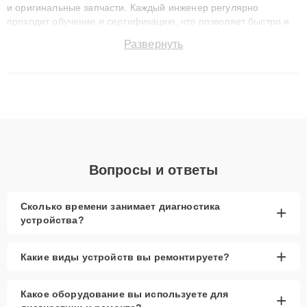
и оригинальные запчасти. Каждый инженер регулярно
проходит обучение и сертификацию, что позволяет быстро и
точноdiagnostikировать поломки и восстанавливать технику с
Развернуть
сохранением гарантии до 3 лет. Наши мастера решают
сложные случаи: от замены матриц и материнских плат до
ремонта после залития и восстановления данных. Благодаря
высокой квалификации и ответственному подходу клиенты
получают быстрый, качественный ремонт и понятные
объяснения по результатам диагностики.
Вопросы и ответы
Сколько времени занимает диагностика
+
устройства?
+
Какие виды устройств вы ремонтируете?
Какое оборудование вы используете для
+