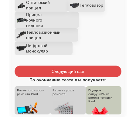
Оптический
Тепловизор
прицел
Прицел
ночного
видения
Тепловизионный
прицел
Цифровой
монокуляр
Следующий шаг
По окончанию теста вы получаете:
Расчет стоимости
Расчет сроков
Подарок:
ремонта Pard
ремонта
скидку
25%
на
ремонт техники
Pard