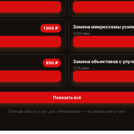
Замена микросхемы усил
1300 ₽
20 мин
Замена объективов с улу
850 ₽
15 мин
Показать всё
Полный список услуг для «
Тепловизор
» — по звонку или в чате