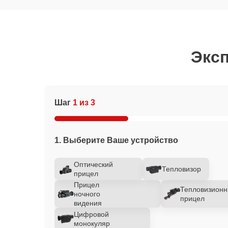
Эксп
Шаг
1 из 3
1. Выберите Ваше устройство
Оптический
Тепловизор
прицел
Прицел
Тепловизион
ночного
прицел
видения
Цифровой
монокуляр