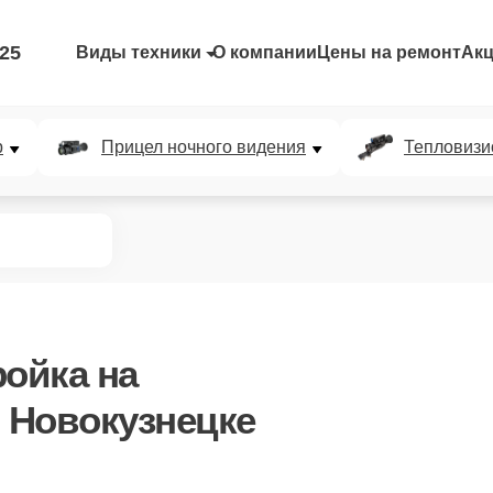
-25
Виды техники
О компании
Цены на ремонт
Ак
р
Прицел ночного видения
Тепловизи
ройка
на
в Новокузнецке